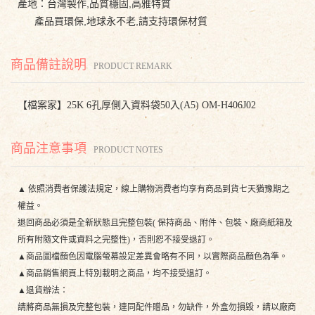
產地：台灣製作,品質穩固,高雅特質
產品買環保,地球永不老,請支持環保材質
商品備註說明
PRODUCT REMARK
【檔案家】25K 6孔厚側入資料袋50入(A5) OM-H406J02
商品注意事項
PRODUCT NOTES
▲ 依照消費者保護法規定，線上購物消費者均享有商品到貨七天猶豫期之
權益。
退回商品必須是全新狀態且完整包裝( 保持商品、附件、包裝、廠商紙箱及
所有附隨文件或資料之完整性)，否則恕不接受退訂。
▲商品圖檔顏色因電腦螢幕設定差異會略有不同，以實際商品顏色為準。
▲商品銷售網頁上特別載明之商品，均不接受退訂。
▲退貨辦法：
請將商品無損及完整包裝，連同配件贈品，勿缺件，外盒勿損毀，請以廠商