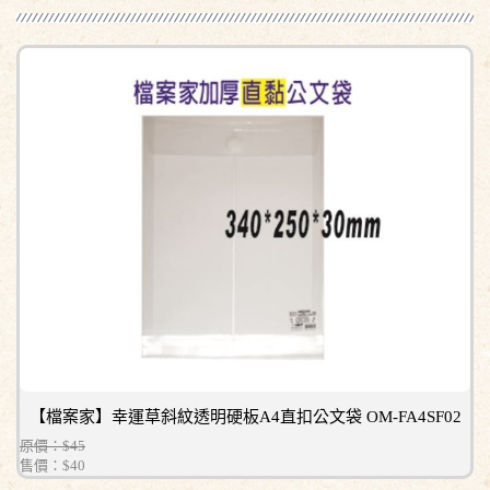
【檔案家】幸運草斜紋透明硬板A4直扣公文袋 OM-FA4SF02
原價：$45
售價：
$40