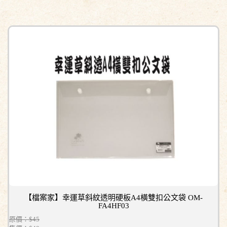
【檔案家】幸運草斜紋透明硬板A4橫雙扣公文袋 OM-
FA4HF03
原價：$45