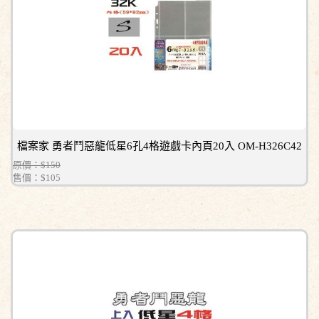
檔案家 勇者鬥惡龍低星6孔4格遊戲卡內頁20入 OM-H326C42
原價：$150
售價：
$105