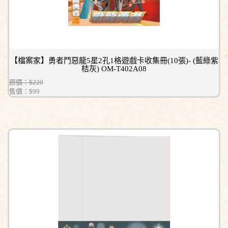
【檔案家】勇者鬥惡龍5星2孔1格遊戲卡收集冊(10張)- (藍綠紫
桔灰) OM-T402A08
原價：$220
售價：
$99