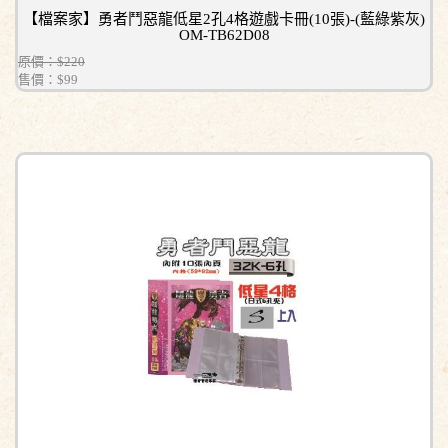
【檔案家】勇者鬥惡龍低星2孔4格遊戲卡冊(10張)-(藍綠紫灰)
OM-TB62D08
原價：$220
售價：
$99