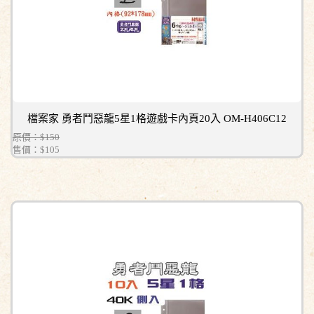
檔案家 勇者鬥惡龍5星1格遊戲卡內頁20入 OM-H406C12
原價：$150
售價：
$105