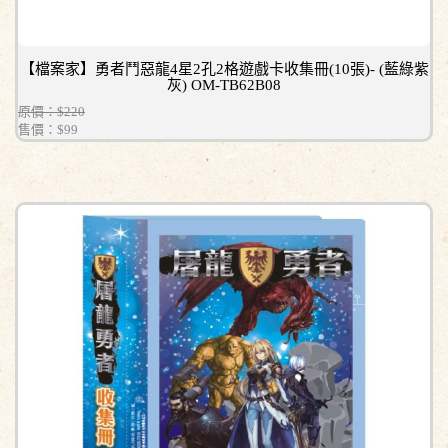
【檔案家】勇者鬥惡龍4星2孔2格遊戲卡收集冊(10張)- (藍綠紫
灰) OM-TB62B08
原價：$220
售價：
$99