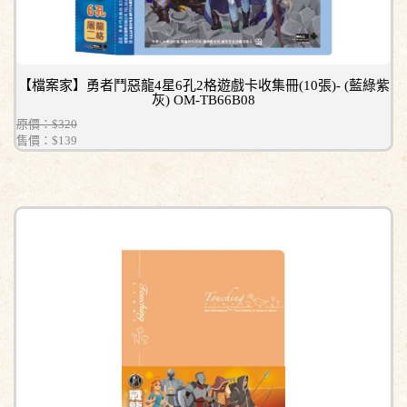
【檔案家】勇者鬥惡龍4星6孔2格遊戲卡收集冊(10張)- (藍綠紫
灰) OM-TB66B08
原價：$320
售價：
$139