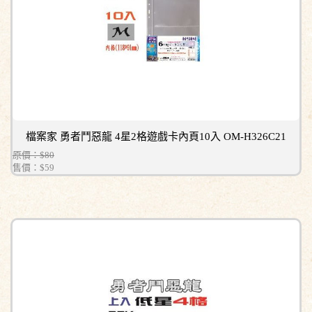
檔案家 勇者鬥惡龍 4星2格遊戲卡內頁10入 OM-H326C21
原價：$80
售價：
$59