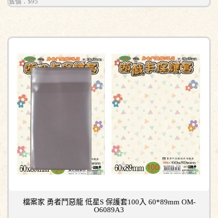
售價：
$95
檔案家 勇者鬥惡龍 低星S 保護套100入 60*89mm OM-
O6089A3