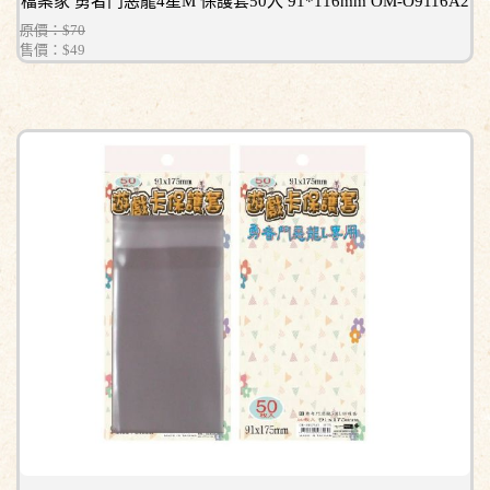
檔案家 勇者鬥惡龍4星M 保護套50入 91*116mm OM-O9116A2
原價：$70
售價：
$49