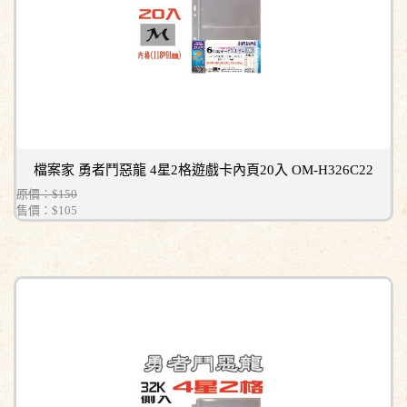
檔案家 勇者鬥惡龍 4星2格遊戲卡內頁20入 OM-H326C22
原價：$150
售價：
$105