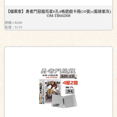
【檔案家】勇者鬥惡龍低星6孔4格遊戲卡冊(10張)-(藍綠紫灰)
OM-TB66D08
原價：$320
售價：
$139