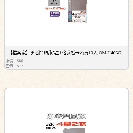
【檔案家】勇者鬥惡龍5星1格遊戲卡內頁10入 OM-H406C11
原價：$80
售價：
$72