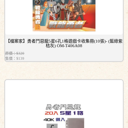
【檔案家】勇者鬥惡龍5星6孔1格遊戲卡收集冊(10張)- (藍綠紫
桔灰) OM-T406A08
原價：$320
售價：
$139