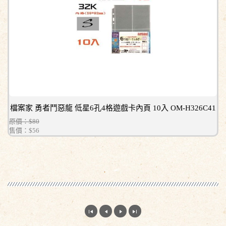
檔案家 勇者鬥惡龍 低星6孔4格遊戲卡內頁 10入 OM-H326C41
原價：$80
售價：
$56