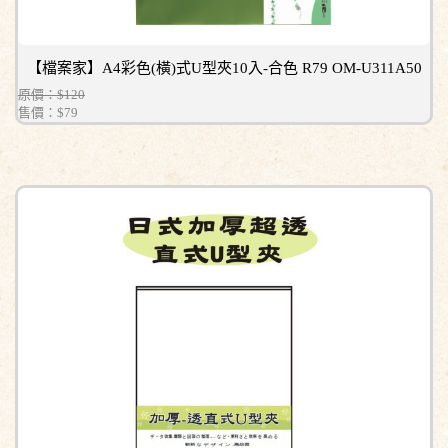
【檔案家】A4彩色(橫)式U型夾10入-合色 R79 OM-U311A50
原價：$120
售價：
$79