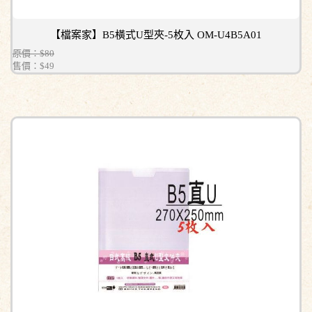
【檔案家】B5橫式U型夾-5枚入 OM-U4B5A01
原價：$80
售價：
$49