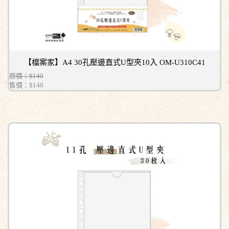
【檔案家】A4 30孔壓邊直式U型夾10入 OM-U310C41
原價：$140
售價：
$140