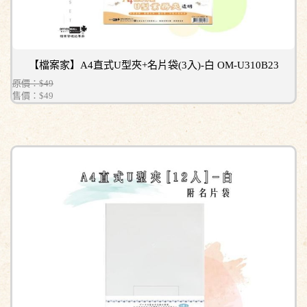
【檔案家】A4直式U型夾+名片袋(3入)-白 OM-U310B23
原價：$49
售價：
$49