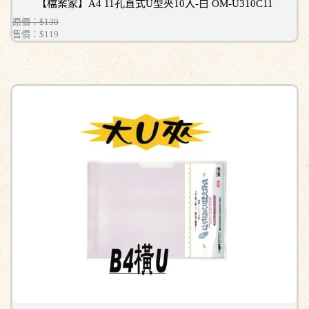
【檔案家】A4 11孔直式U型夾10入-白 OM-U310C11
原價：$130
售價：
$119