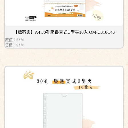
【檔案家】A4 30孔壓邊直式U型夾10入 OM-U310C43
原價：$370
售價：
$370