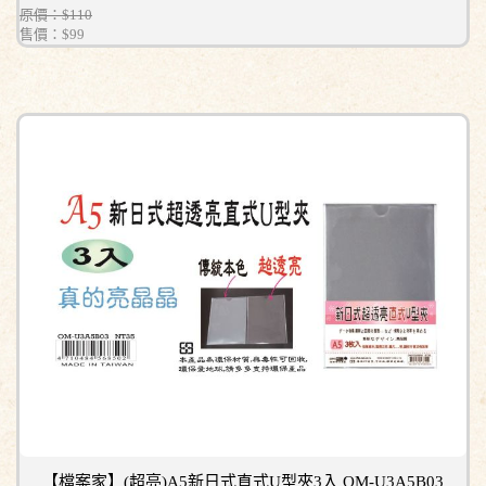
原價：$110
售價：
$99
【檔案家】(超亮)A5新日式直式U型夾3入 OM-U3A5B03