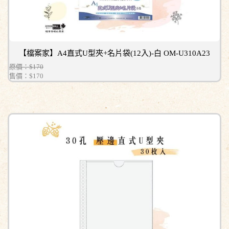
【檔案家】A4直式U型夾+名片袋(12入)-白 OM-U310A23
原價：$170
售價：
$170