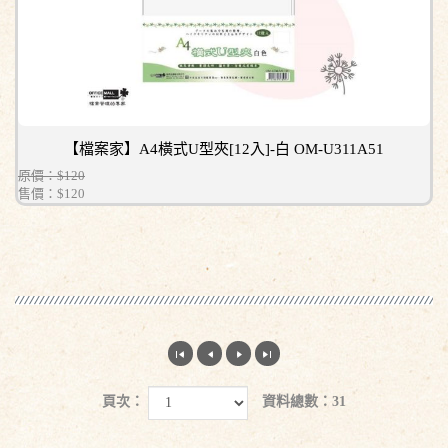
【檔案家】A4橫式U型夾[12入]-白 OM-U311A51
原價：$120
售價：
$120
頁次：
資料總數：31