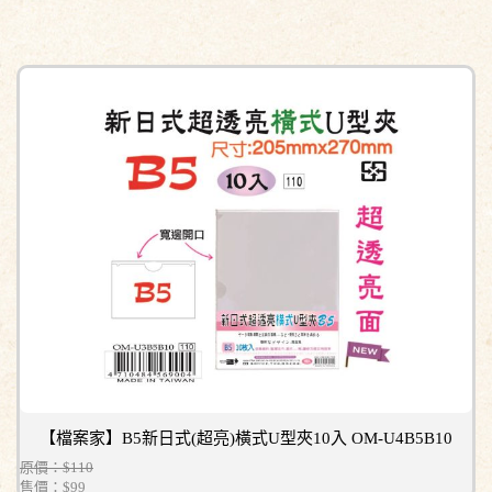
【檔案家】B5新日式(超亮)橫式U型夾10入 OM-U4B5B10
原價：$110
售價：
$99