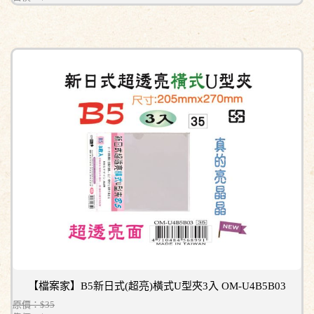
【檔案家】B5新日式(超亮)橫式U型夾3入 OM-U4B5B03
原價：$35