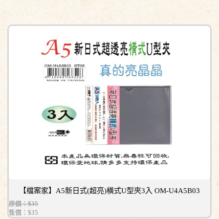
【檔案家】A5新日式(超亮)橫式U型夾3入 OM-U4A5B03
原價：$35
售價：
$35