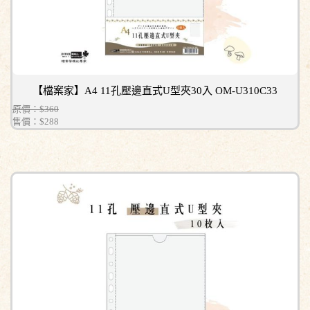
【檔案家】A4 11孔壓邊直式U型夾30入 OM-U310C33
原價：$360
售價：
$288