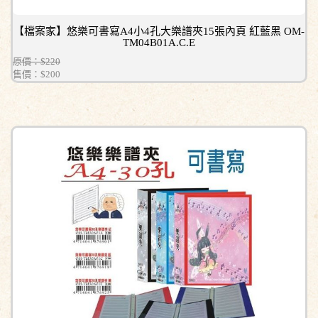
【檔案家】悠樂可書寫A4小4孔大樂譜夾15張內頁 紅藍黑 OM-
TM04B01A.C.E
原價：$220
售價：
$200