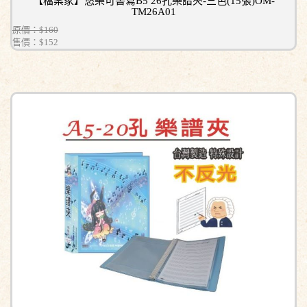
【檔案家】悠樂可書寫B5 26孔樂譜夾-三色(15張)OM-
TM26A01
原價：$160
售價：
$152