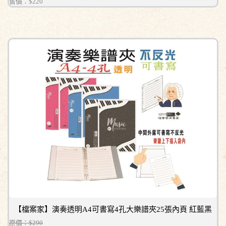
售價：
$220
【檔案家】演奏透明A4可書寫4孔大樂譜夾25張內頁 紅藍黑
原價：$290