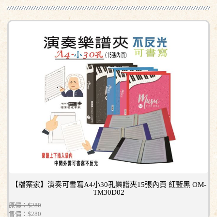
【檔案家】演奏可書寫A4小30孔樂譜夾15張內頁 紅藍黑 OM-
TM30D02
原價：$280
售價：
$280