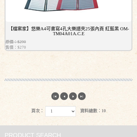
【檔案家】悠樂A4可書寫4孔大樂譜夾25張內頁 紅藍黑 OM-
TM04A01A.C.E
原價：$290
售價：
$270
頁次：
資料總數：10
PRODUCT SEARCH