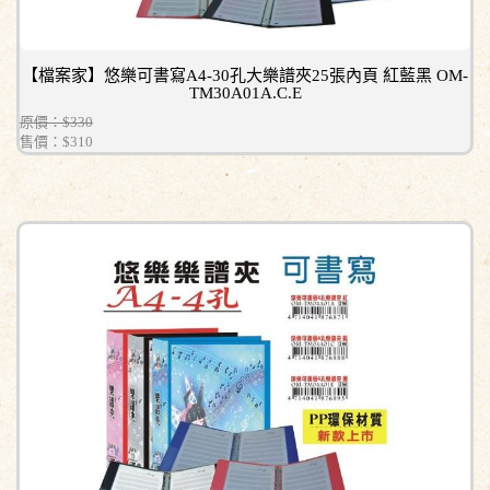
【檔案家】悠樂可書寫A4-30孔大樂譜夾25張內頁 紅藍黑 OM-
TM30A01A.C.E
原價：$330
售價：
$310