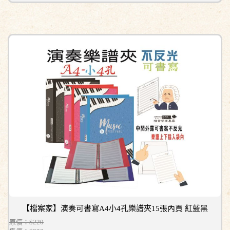
【檔案家】演奏可書寫A4小4孔樂譜夾15張內頁 紅藍黑
原價：$220