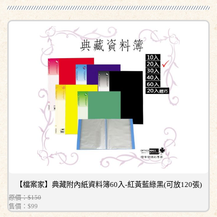
【檔案家】典藏附內紙資料簿60入-紅黃藍綠黑(可放120張)
原價：$150
售價：
$99