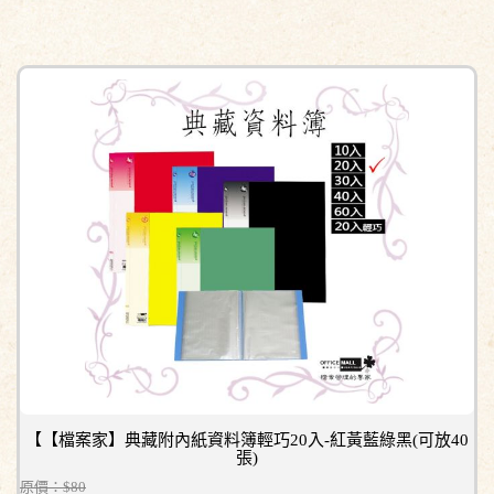
【【檔案家】典藏附內紙資料簿輕巧20入-紅黃藍綠黑(可放40
張)
原價：$80