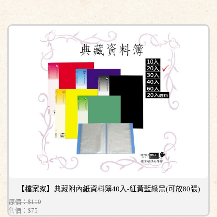
【檔案家】典藏附內紙資料簿40入-紅黃藍綠黑(可放80張)
原價：$110
售價：
$75