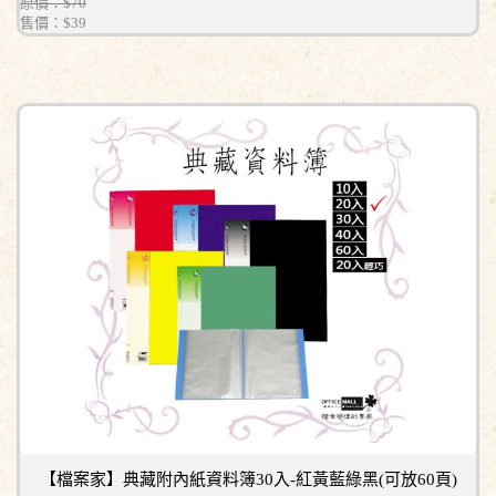
原價：$70
售價：
$39
【檔案家】典藏附內紙資料簿30入-紅黃藍綠黑(可放60頁)