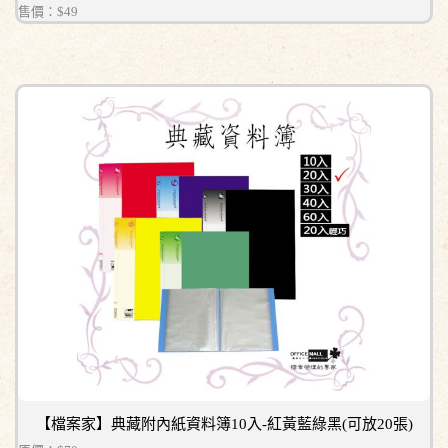
售價：
$49
【檔案家】典藏附內紙資料簿10入-紅黃藍綠黑(可放20張)