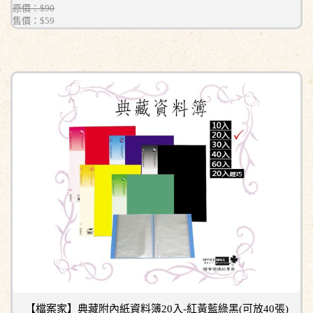
原價：$90
售價：
$59
【檔案家】典藏附內紙資料簿20入-紅黃藍綠黑(可放40張)