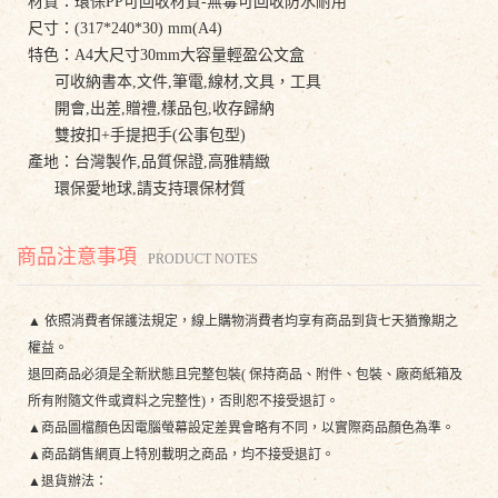
材質：環保PP可回收材質-無毒可回收防水耐用
尺寸：(317*240*30) mm(A4)
特色：A4大尺寸30mm大容量輕盈公文盒
可收納書本,文件,筆電,線材,文具，工具
開會,出差,贈禮,樣品包,收存歸納
雙按扣+手提把手(公事包型)
產地：台灣製作,品質保證,高雅精緻
環保愛地球,請支持環保材質
商品注意事項
PRODUCT NOTES
▲ 依照消費者保護法規定，線上購物消費者均享有商品到貨七天猶豫期之
權益。
退回商品必須是全新狀態且完整包裝( 保持商品、附件、包裝、廠商紙箱及
所有附隨文件或資料之完整性)，否則恕不接受退訂。
▲商品圖檔顏色因電腦螢幕設定差異會略有不同，以實際商品顏色為準。
▲商品銷售網頁上特別載明之商品，均不接受退訂。
▲退貨辦法：