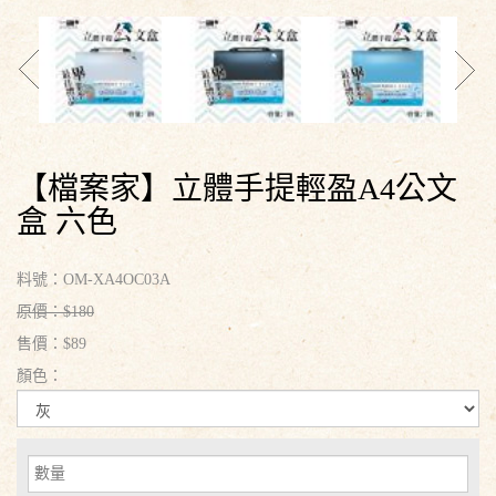
【檔案家】立體手提輕盈A4公文
盒 六色
料號：OM-XA4OC03A
原價：$180
售價：$89
顏色：