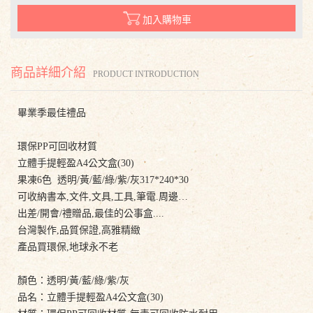
加入購物車
商品詳細介紹
PRODUCT INTRODUCTION
畢業季最佳禮品
環保PP可回收材質
立體手提輕盈A4公文盒(30)
果凍6色 透明/黃/藍/綠/紫/灰317*240*30
可收納書本,文件,文具,工具,筆電.周邊…
出差/開會/禮贈品,最佳的公事盒....
台灣製作,品質保證,高雅精緻
產品買環保,地球永不老
顏色：透明/黃/藍/綠/紫/灰
品名：立體手提輕盈A4公文盒(30)