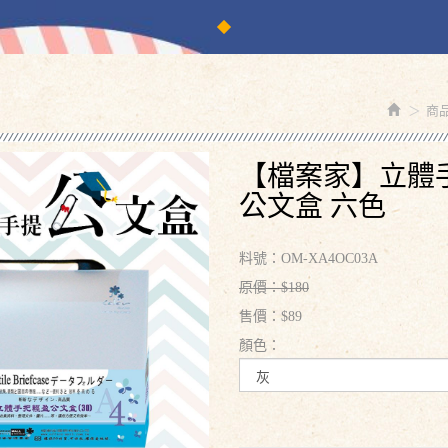
商
【檔案家】立體
公文盒 六色
料號：OM-XA4OC03A
原價：$180
售價：$89
顏色：