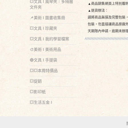
💥文具 ‖ 風琴夾︱多隔層
▲商品銷售網頁上特別載
文件夾
▲退貨辦法：
請將商品無損及完整包裝
📌美術 ‖ 圖畫收集冊
包裝，勿直接讓商品原廠
💥文具 ‖ 珍藏夾
天期限內申請，逾期未辦理
💥文具 ‖ 我的學習檔案
🎨美術 ‖ 美術用品
🔴文具 ‖ 手提袋
💥💥本周特價品
💥促銷
💥影印紙
💥生活五金 ‖