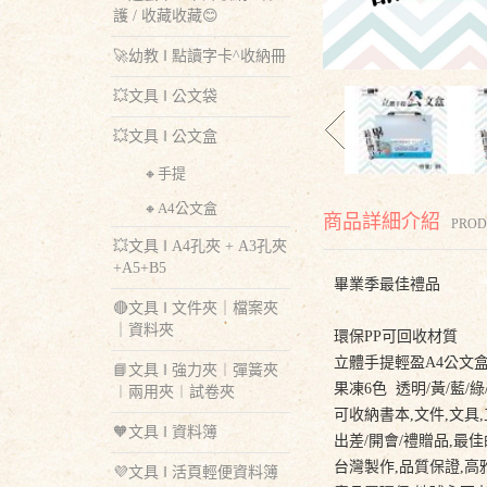
護 / 收藏收藏😊
🚀幼教 ‖ 點讀字卡^收納冊
💥文具 ‖ 公文袋
💥文具 ‖ 公文盒
🔸手提
🔸A4公文盒
商品詳細介紹
PROD
💥文具 ‖ A4孔夾 + A3孔夾
+A5+B5
畢業季最佳禮品
🔴文具 ‖ 文件夾｜檔案夾
｜資料夾
環保PP可回收材質
立體手提輕盈A4公文盒(
📘文具 ‖ 強力夾︱彈簧夾
果凍6色 透明/黃/藍/綠/紫
︱兩用夾︱試卷夾
可收納書本,文件,文具,
🧡文具 ‖ 資料簿
出差/開會/禮贈品,最佳的
台灣製作,品質保證,高
💜文具 ‖ 活頁輕便資料簿