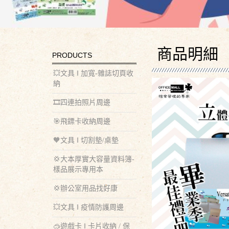
商品明細
PRODUCTS
💥文具 ‖ 加寬-雜誌切頁收
納
🎞️四連拍照片周邊
🎯飛鏢卡收納周邊
🧡文具 ‖ 切割墊/桌墊
💢大本厚實大容量資料簿-
樣品展示專用本
💢辦公室用品找好康
💥文具 ‖ 疫情防護周邊
🥽遊戲卡 ‖ 卡片收納 / 保