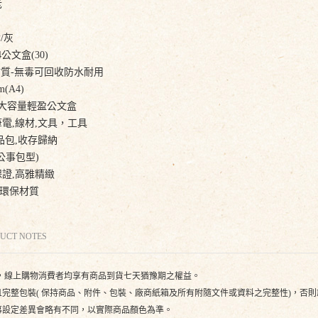
老
/灰
文盒(30)
材質-無毒可回收防水耐用
m(A4)
m大容量輕盈公文盒
電,線材,文具，工具
品包,收存歸納
事包型)
保證,高雅精緻
環保材質
UCT NOTES
，線上購物消費者均享有商品到貨七天猶豫期之權益。
完整包裝( 保持商品、附件、包裝、廠商紙箱及所有附隨文件或資料之完整性)，否
幕設定差異會略有不同，以實際商品顏色為準。