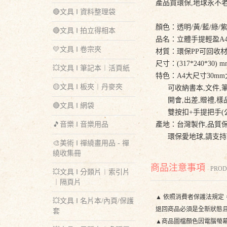
產品買環保,地球永不
🔴文具 ‖ 資料整理袋
顏色：透明/黃/藍/綠/紫
🔴文具 ‖ 拍立得相本
品名：立體手提輕盈A4公
💛文具 ‖ 卷宗夾
材質：環保PP可回收
尺寸：(317*240*30) m
💥文具 ‖ 筆記本︱活頁紙
特色：A4大尺寸30m
🟡文具 ‖ 板夾︱丹麥夾
可收納書本,文件,筆
開會,出差,贈禮,樣
🔴文具 ‖ 網袋
雙按扣+手提把手(公
🎵音樂 ‖ 音樂用品
產地：台灣製作,品質
環保愛地球,請支持
🎨美術 ‖ 禪繞畫用品 - 禪
繞收集冊
商品注意事項
PROD
💥文具 ‖ 分類片︱索引片
︱隔頁片
▲ 依照消費者保護法規定
💥文具 ‖ 名片本/內頁/保護
退回商品必須是全新狀態且
套
▲商品圖檔顏色因電腦螢