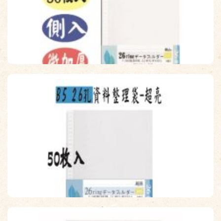
【檔案家】B5 26孔側入資料袋50入 OM-H026C02
原價：$90
售價：$72