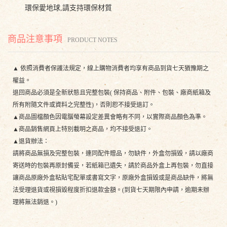
環保愛地球,請支持環保材質
商品注意事項
PRODUCT NOTES
▲ 依照消費者保護法規定，線上購物消費者均享有商品到貨七天猶豫期之
權益。
退回商品必須是全新狀態且完整包裝( 保持商品、附件、包裝、廠商紙箱及
所有附隨文件或資料之完整性)，否則恕不接受退訂。
▲商品圖檔顏色因電腦螢幕設定差異會略有不同，以實際商品顏色為準。
▲商品銷售網頁上特別載明之商品，均不接受退訂。
▲退貨辦法：
請將商品無損及完整包裝，連同配件贈品，勿缺件，外盒勿損毀，請以廠商
寄送時的包裝再原封備妥，若紙箱已遺失，請於商品外盒上再包裝，勿直接
讓商品原廠外盒粘貼宅配單或書寫文字，原廠外盒損毀或是商品缺件，將無
法受理退貨或視損毀程度折扣退款金額。(到貨七天期限內申請，逾期未辦
理將無法銷退。)