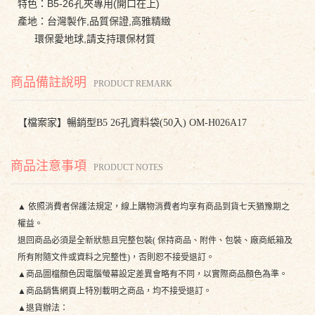
特色：B5-26孔夾專用(開口在上)
產地：台灣製作,品質保證,高雅精緻
環保愛地球,請支持環保材質
商品備註說明
PRODUCT REMARK
【檔案家】暢銷型B5 26孔資料袋(50入) OM-H026A17
商品注意事項
PRODUCT NOTES
▲ 依照消費者保護法規定，線上購物消費者均享有商品到貨七天猶豫期之
權益。
退回商品必須是全新狀態且完整包裝( 保持商品、附件、包裝、廠商紙箱及
所有附隨文件或資料之完整性)，否則恕不接受退訂。
▲商品圖檔顏色因電腦螢幕設定差異會略有不同，以實際商品顏色為準。
▲商品銷售網頁上特別載明之商品，均不接受退訂。
▲退貨辦法：