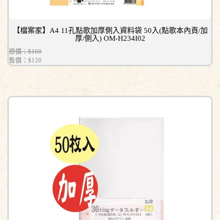
【檔案家】A4 11孔點歌加厚側入資料袋 50入(點歌本內頁/加
厚/側入) OM-H234I02
原價：$160
售價：
$120