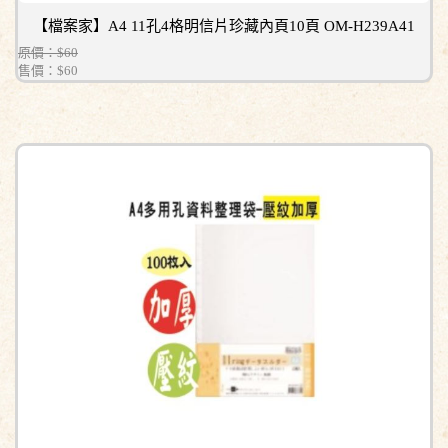
【檔案家】A4 11孔4格明信片珍藏內頁10頁 OM-H239A41
原價：$60
售價：
$60