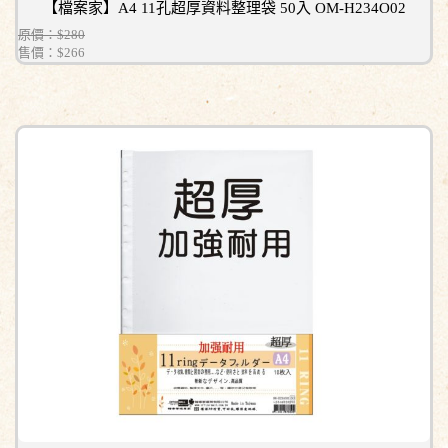
【檔案家】A4 11孔超厚資料整理袋 50入 OM-H234O02
原價：$280
售價：
$266