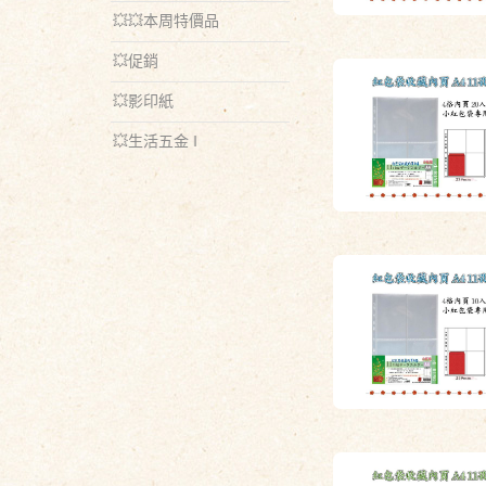
💥💥本周特價品
💥促銷
💥影印紙
💥生活五金 ‖