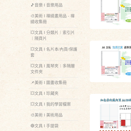
🎵音樂 ‖ 音樂用品
🎨美術 ‖ 禪繞畫用品 - 禪
繞收集冊
💥文具 ‖ 分類片︱索引片
︱隔頁片
💥文具 ‖ 名片本/內頁/保護
套
💥文具 ‖ 風琴夾︱多隔層
文件夾
📌美術 ‖ 圖畫收集冊
💥文具 ‖ 珍藏夾
💥文具 ‖ 我的學習檔案
🎨美術 ‖ 美術用品
🔴文具 ‖ 手提袋