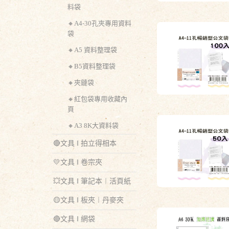
料袋
🔸A4-30孔夾專用資料
袋
🔸A5 資料整理袋
🔸B5資料整理袋
🔸夾鏈袋
🔸紅包袋專用收藏內
頁
🔸A3 8K大資料袋
🔴文具 ‖ 拍立得相本
💛文具 ‖ 卷宗夾
💥文具 ‖ 筆記本︱活頁紙
🟡文具 ‖ 板夾︱丹麥夾
🔴文具 ‖ 網袋