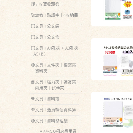
護 / 收藏收藏😊
🚀幼教 ‖ 點讀字卡^收納冊
💥文具 ‖ 公文袋
💥文具 ‖ 公文盒
💥文具 ‖ A4孔夾 + A3孔夾
+A5+B5
🔴文具 ‖ 文件夾｜檔案夾
｜資料夾
📘文具 ‖ 強力夾︱彈簧夾
︱兩用夾︱試卷夾
🧡文具 ‖ 資料簿
💜文具 ‖ 活頁輕便資料簿
🔴文具 ‖ 資料整理袋
🔸A4-2,3,4孔夾專用資