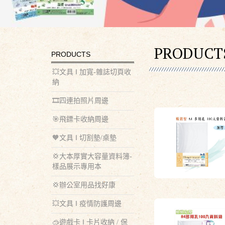
PRODUCT
PRODUCTS
💥文具 ‖ 加寬-雜誌切頁收
納
🎞️四連拍照片周邊
🎯飛鏢卡收納周邊
🧡文具 ‖ 切割墊/桌墊
💢大本厚實大容量資料簿-
樣品展示專用本
💢辦公室用品找好康
💥文具 ‖ 疫情防護周邊
🥽遊戲卡 ‖ 卡片收納 / 保