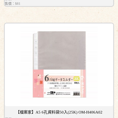
售價：
$81
【檔案家】A5 6孔資料袋50入(25K) OM-H406A02